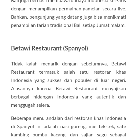
Bali juga berhasil membawa budaya Indonesia ke Paris
dengan menampilkan permainan gamelan secara live.
Bahkan, pengunjung yang datang juga bisa menikmati
penampilan tarian tradisional Bali setiap Jumat malam.
Betawi Restaurant (Spanyol)
Tidak kalah menarik dengan sebelumnya, Betawi
Restaurant termasuk salah satu restoran khas
Indonesia yang sukses dan populer di luar negeri.
Alasannya karena Betawi Restaurant menyajikan
berbagai hidangan Indonesia yang autentik dan
menggugah selera.
Beberapa menu andalan dari restoran khas Indonesia
di Spanyol ini adalah nasi goreng, mie tek-tek, sate
kambing bumbu kacang, dan sajian sagu sebagai