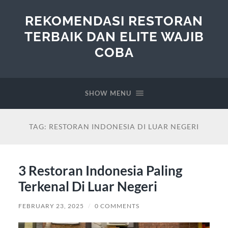
REKOMENDASI RESTORAN
TERBAIK DAN ELITE WAJIB
COBA
SHOW MENU
TAG:
RESTORAN INDONESIA DI LUAR NEGERI
3 Restoran Indonesia Paling
Terkenal Di Luar Negeri
FEBRUARY 23, 2025
/
0 COMMENTS