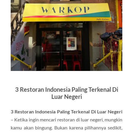
3 Restoran Indonesia Paling Terkenal Di
Luar Negeri
3 Restoran Indonesia Paling Terkenal Di Luar Negeri
– Ketika ingin mencari restoran di luar negeri, mungkin
kamu akan bingung. Bukan karena pilihannya sedikit,