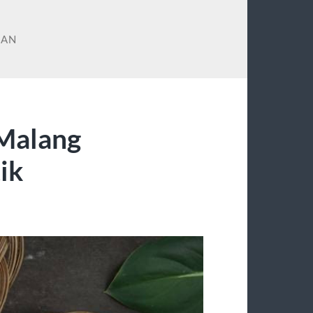
RAN
 Malang
ik