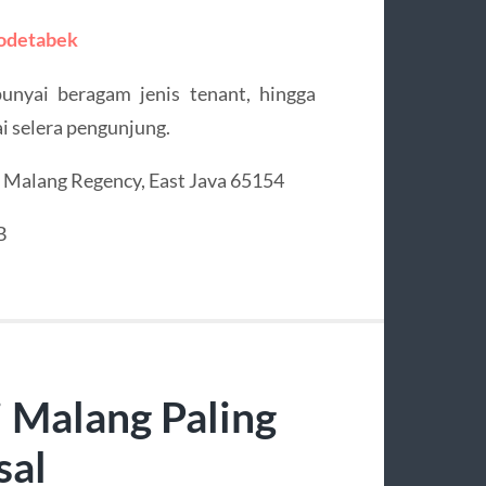
bodetabek
nyai beragam jenis tenant, hingga
ai selera pengunjung.
s, Malang Regency, East Java 65154
B
 Malang Paling
sal